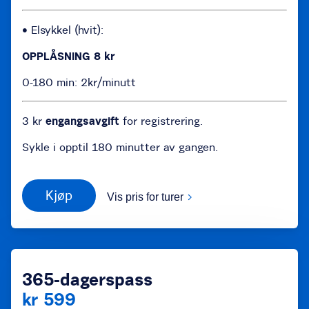
• Elsykkel (hvit):
OPPLÅSNING 8 kr
0-180 min: 2kr/minutt
3 kr
engangsavgift
for registrering.
Sykle i opptil 180 minutter av gangen.
Kjøp
Vis pris for turer
365-dagerspass
kr 599