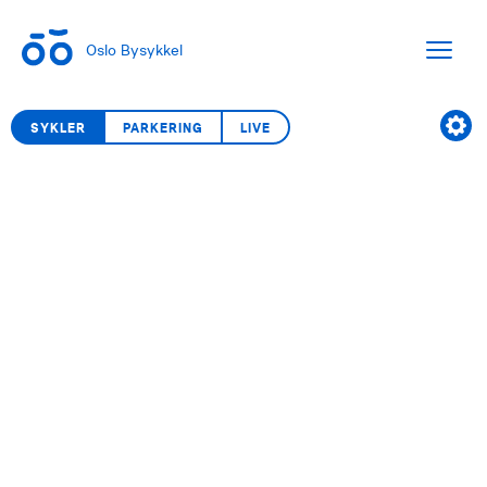
Oslo Bysykkel
SYKLER
PARKERING
LIVE