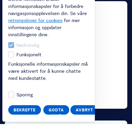
informasjonskapsler for å forbedre
navigasjonsopplevelsen din. Se våre
retningslinjer for cookies
for mer
informasjon og oppdater
innstillingene dine.
Nødvendig
Funksjonelt
Funksjonelle informasjonskapsler må
være aktivert for å kunne chatte
med kundestøtte.
Sporing
BEKREFTE
GODTA
AVBRYT
ALLE
Få med deg siste bysykkel-nytt på vår Facebook-