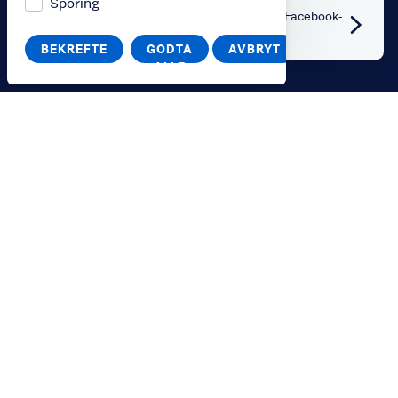
Sporing
Få med deg siste bysykkel-nytt på vår Facebook-
side
BEKREFTE
GODTA
AVBRYT
ALLE
Kjøp
Kjøp produkt
Kjøp gavekort
Løs inn gavekort
Bysykkel for bedrifter
Sykle
Sånn funker det
Stasjonskart